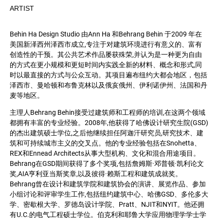
ARTIST
Behin Ha Design Studio 由Ann Ha 和Behrang Behin 于2009 年在
美国新泽西州泽西市成立,专注于对建筑环境进行有意义的、富有
创造性的干预。其公共艺术作品屡获殊荣,并认为是一种更为自由
的方式在更小规模和更短时间内实践全新的材料、概念和形式,同
时以最直接的方式与公众互动。其项目遍布纽约大都会地区，包括
泽西市、曼哈顿和布鲁克林以及俄亥俄州、伊利诺伊州、法国和丹
麦等地区。
主理人Behrang Behin接受过建筑师和工程师的培训,在这两个领域
都拥有丰富的专业经验。2008年,他获得了哈佛设计研究生院(GSD)
的杰出建筑硕士学位,之后他继续担任阿迦汗研究员,研究技术、建
筑和可持续城市主义的交叉点。他的专业经验包括在Snohetta、
REX和Ennead Architects从事大型机构、文化和混合用途项目。
Behrang在GSD期间获得了多个奖项,包括詹姆斯·邓普顿·凯利论文
奖,AIA亨利亚当斯奖章,以及彼得·赖斯工程和建筑成就奖。
Behrang曾在设计和建筑学院和建筑协会的演讲、展览作品、参加
小组讨论和评审学生工作,包括纽约建筑中心、哈佛GSD、多伦多大
学、密歇根大学、罗德岛设计学院、Pratt、NJIT和NYIT。他还拥
有U.C.的电气工程硕士学位。伯克利和耶鲁大学应用物理学学士学