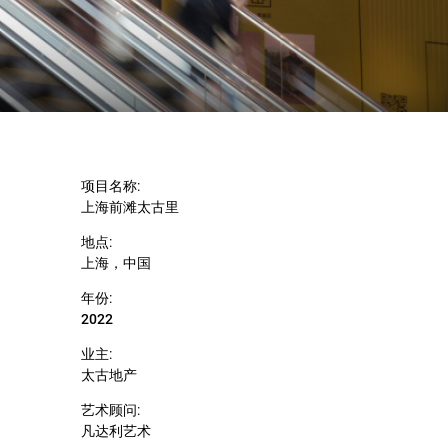
项目名称:
上海前滩太古里
地点:
上海，中国
年份:
2022
业主:
太古地产
艺术顾问:
凡达利艺术