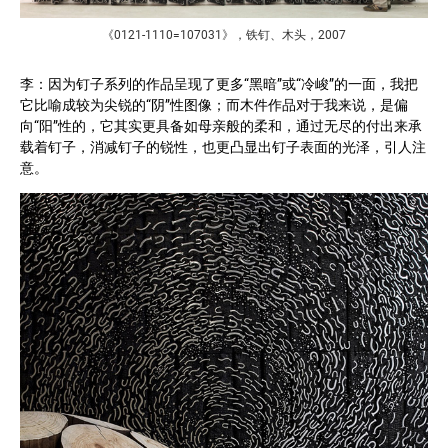
《0121-1110=107031》，铁钉、木头，2007
李：因为钉子系列的作品呈现了更多“黑暗”或“冷峻”的一面，我把
它比喻成较为尖锐的“阴”性图像；而木件作品对于我来说，是偏
向“阳”性的，它其实更具备如母亲般的柔和，通过无尽的付出来承
载着钉子，消减钉子的锐性，也更凸显出钉子表面的光泽，引人注
意。